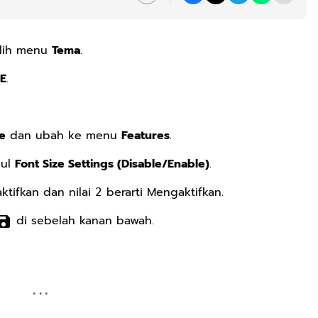
lih menu
Tema
.
E
.
e
dan ubah ke menu
Features
.
dul
Font Size Settings (Disable/Enable)
.
ktifkan dan nilai
berarti Mengaktifkan.
2
di sebelah kanan bawah.