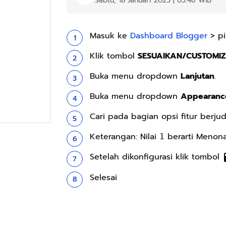
Sabtu, 18 Januari 2025 | 05:46 WIB
Masuk ke
Dashboard Blogger
> pi
Klik tombol
SESUAIKAN/CUSTOMIZ
Buka menu dropdown
Lanjutan
.
Buka menu dropdown
Appearanc
Cari pada bagian opsi fitur berju
Keterangan: Nilai
berarti Menona
1
Setelah dikonfigurasi klik tombol
Selesai