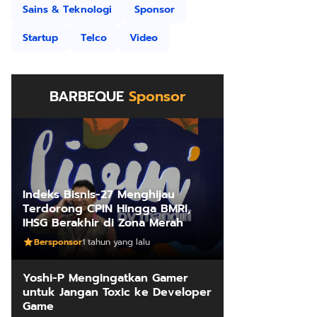
Sains & Teknologi
Sponsor
Startup
Telco
Video
BARBEQUE
Sponsor
Indeks Bisnis-27 Menghijau
Terdorong CPIN Hingga BMRI,
IHSG Berakhir di Zona Merah
Bersponsor
1 tahun yang lalu
Yoshi-P Mengingatkan Gamer
untuk Jangan Toxic ke Developer
Game