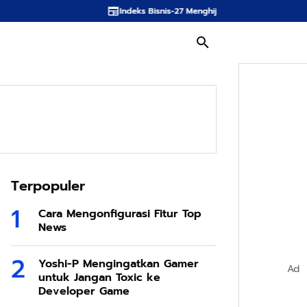
Indeks Bisnis-27 Menghijau Terdorong CPIN Hingga BMRI, IH
Terpopuler
Cara Mengonfigurasi Fitur Top
News
Yoshi-P Mengingatkan Gamer
Ad
untuk Jangan Toxic ke
Developer Game