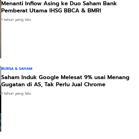
Menanti Inflow Asing ke Duo Saham Bank
PARFUME
Shock Belakang
Wanita Dewasa
Pemberat Utama IHSG BBCA & BMRI
ROMANTIC
Motor Matic
Setelan Jaket
Shopee
Shopee
Shopee
SERIES BUY 1
Xride Soulgt
Celana Tebal
1 tahun yang lalu
GET 3PCS
MioM3 Mio
Aimon
PARFUM
Smile Beat
SHIMMER SPRAY
Scoopy Genio
UNISEX
Vario Fi Xeon
PREMIUM
Fazzio Vario
TAHAN LAMA
125/150
BURSA & SAHAM
Saham Induk Google Melesat 9% usai Menang
Gugatan di AS, Tak Perlu Jual Chrome
1 tahun yang lalu