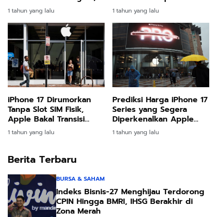
Begini Caranya
10.000 mAh
1 tahun yang lalu
1 tahun yang lalu
iPhone 17 Dirumorkan
Prediksi Harga iPhone 17
Tanpa Slot SIM Fisik,
Series yang Segera
Apple Bakal Transisi
Diperkenalkan Apple
eSIM Total?
Pada Tanggal 9
1 tahun yang lalu
1 tahun yang lalu
September
Berita Terbaru
BURSA & SAHAM
Indeks Bisnis-27 Menghijau Terdorong
CPIN Hingga BMRI, IHSG Berakhir di
Zona Merah