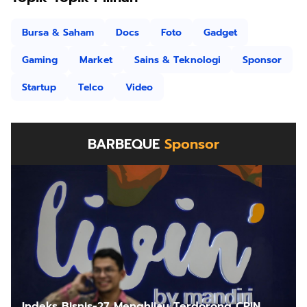
Bursa & Saham
Docs
Foto
Gadget
Gaming
Market
Sains & Teknologi
Sponsor
Startup
Telco
Video
BARBEQUE
Sponsor
Indeks Bisnis-27 Menghijau Terdorong CPIN