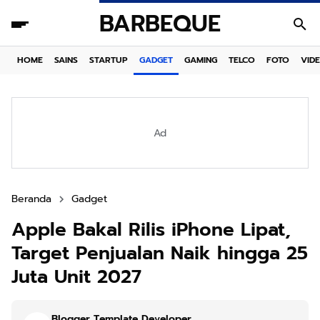
BARBEQUE
HOME
SAINS
STARTUP
GADGET
GAMING
TELCO
FOTO
VID
Ad
Beranda
Gadget
Apple Bakal Rilis iPhone Lipat,
Target Penjualan Naik hingga 25
Juta Unit 2027
Blogger Template Developer