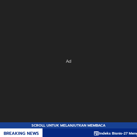
Ad
SCROLL UNTUK MELANJUTKAN MEMBACA
BREAKING NEWS
Indeks Bisnis-27 Menghijau 