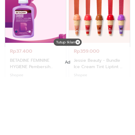
Tutup Iklan
Rp37.400
Rp359.000
BETADINE FEMININE
Jessie Beauty - Bundle
Ad
HYGIENE Pembersih
Ice Cream Tint Liptint All
Kewanitaan 60ml
Variant
Shopee
Shopee
Destinasi dunia blogger untuk desain template