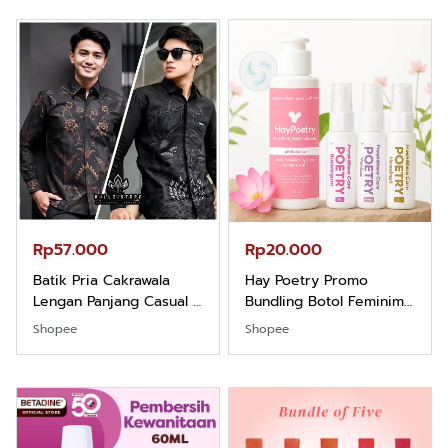
Rp57.000
Rp20.000
Batik Pria Cakrawala
Hay Poetry Promo
Lengan Panjang Casual -
Bundling Botol Feminim
Kemeja Batik Pria
Care Perawatan
Shopee
Shopee
Dewasa Lengan Panjang
Keputihan Kewanitaan
Kemeja Keren Mewah
Hygiene dengan pH
Nyaman Kemeja Kerja
Balance dan Aroma
Santai Slimfit Formal
Bubbelgum Vanilla &
Hazelnut