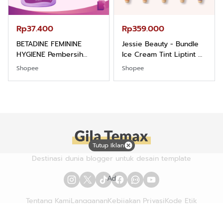
Rp37.400
Rp359.000
BETADINE FEMININE
Jessie Beauty - Bundle
HYGIENE Pembersih
Ice Cream Tint Liptint All
Kewanitaan 60ml
Variant
Shopee
Shopee
Tutup Iklan
Destinasi dunia blogger untuk desain template
Ad
Tentang Kami
Langganan
Kebijakan Privasi
Kode Etik
Info Kerjasama
Karir