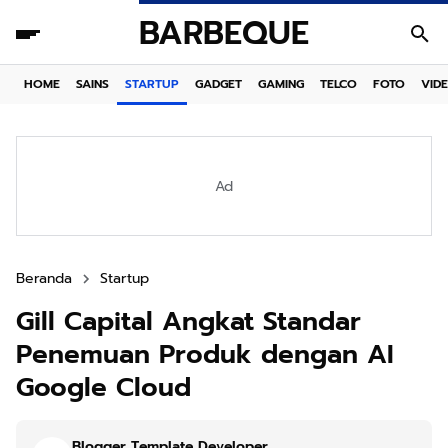
BARBEQUE
HOME
SAINS
STARTUP
GADGET
GAMING
TELCO
FOTO
VID
Ad
Beranda
Startup
Gill Capital Angkat Standar
Penemuan Produk dengan AI
Google Cloud
Blogger Template Developer