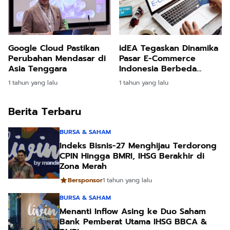
Google Cloud Pastikan
idEA Tegaskan Dinamika
Perubahan Mendasar di
Pasar E-Commerce
Asia Tenggara
Indonesia Berbeda
dengan China
1 tahun yang lalu
1 tahun yang lalu
Berita Terbaru
BURSA & SAHAM
Indeks Bisnis-27 Menghijau Terdorong
CPIN Hingga BMRI, IHSG Berakhir di
Zona Merah
Bersponsor
1 tahun yang lalu
BURSA & SAHAM
Menanti Inflow Asing ke Duo Saham
Bank Pemberat Utama IHSG BBCA &