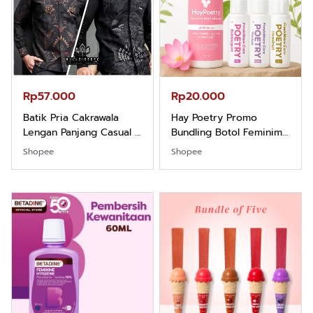
Rp57.000
Rp20.000
Batik Pria Cakrawala
Hay Poetry Promo
Lengan Panjang Casual -
Bundling Botol Feminim
Kemeja Batik Pria
Care Perawatan
Shopee
Shopee
Dewasa Lengan Panjang
Keputihan Kewanitaan
Kemeja Keren Mewah
Hygiene dengan pH
Nyaman Kemeja Kerja
Balance dan Aroma
Santai Slimfit Formal
Bubbelgum Vanilla &
Hazelnut