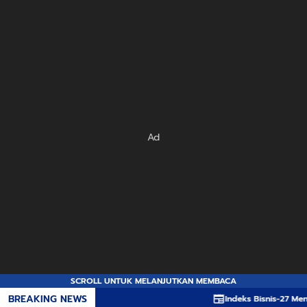
Ad
SCROLL UNTUK MELANJUTKAN MEMBACA
BREAKING NEWS
Indeks Bisnis-27 Menghijau 